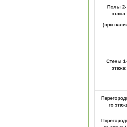
Полы 2-
этажа:
(при нали
Стены 1-
этажа:
Перегородк
го этаж
Перегородк