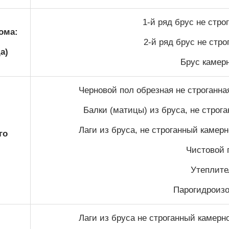
1-й ряд брус не стр
ома:
2-й ряд брус не стр
а)
Брус камер
Черновой пол обрезная не строганна
Балки (матицы) из бруса, не строг
Лаги из бруса, не строганный камер
го
Чистовой п
Утеплител
Парогидроизо
Лаги из бруса не строганный камерн