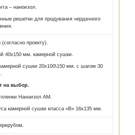
ита – наноизол.
нные решетки для продувания чердачного
ения.
(согласно проекту).
ый 40х150 мм. камерной сушки.
 камерной сушки 20х100\150 мм. с шагом 30
.
т на выбор.
 пленки Наноизол АМ.
са камерной сушки класса «В» 16х135 мм.
ерерубом.