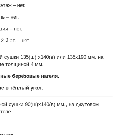
этаж – нет.
ь – нет.
ия – нет.
2-й эт. –
нет
 сушки 135(ш) х140(в) или 135х190 мм. на
ле толщиной 4 мм.
нные берёзовые нагеля.
е в тёплый угол.
ой сушки 90(ш)х140(в) мм., на джутовом
теле.