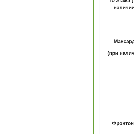
го этажа
наличии
Мансар
(при налич
Фронтон