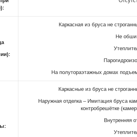
(при
Отсутс
):
Каркасная из бруса не строган
Не обши
да
Утеплител
ии):
Парогидроизо
На полутораэтажных домах подъем 
Каркасные из бруса не строган
Наружная отделка – Имитация бруса кам
контробрешётке (камер
Внутренняя от
ы:
Утеплител