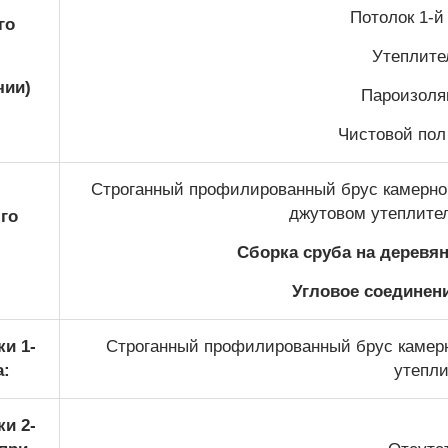
Потолок 1-й 
го
Утеплител
чии)
Пароизоляц
Чистовой пол 
Строганный профилированный брус камерной
джутовом утеплите
го
Сборка сруба на деревя
Угловое соединени
и 1-
Строганный профилированный брус камерн
а:
утепли
и 2-