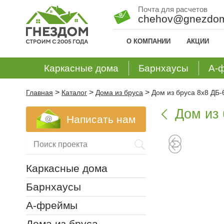
Почта для расчетов
chehov@gnezdom
О КОМПАНИИ
АКЦИИ
Каркасные дома
Барнхаусы
А-
>
>
>
Главная
Каталог
Дома из бруса
Дом из бруса 8х8 ДБ-
Дом из 

Написать нам
Каркасные дома
Барнхаусы
А-фреймы
Дома из бруса