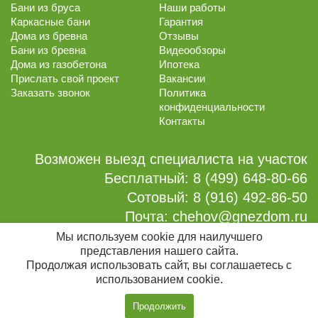
Бани из бруса
Наши работы
Каркасные бани
Гарантия
Дома из бревна
Отзывы
Бани из бревна
Видеообзоры
Дома из газобетона
Ипотека
Прислать свой проект
Вакансии
Заказать звонок
Политика
конфиденциальности
Контакты
Возможен выезд специалиста на участок
Бесплатный:
8 (499) 648-80-66
Сотовый:
8 (916) 492-86-50
Почта:
chehov@gnezdom.ru
Мы используем cookie для наилучшего
Мы в соцсетях:
представления нашего сайта.
Продолжая использовать сайт, вы соглашаетесь с
использованием cookie.
Все права защищены. Законом запрещено копирование,
Позвонить
распространение или иное использование материалов с сайта без
согласия правообладателя. Информация сайта не является публичной
Продолжить
с 09:00 до 20:00
офертой.