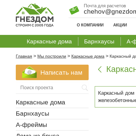
Почта для расчетов
chehov@gnezdom
О КОМПАНИИ
АКЦИИ
Каркасные дома
Барнхаусы
А-
>
>
>
Главная
Мы построили
Каркасные дома
Каркасный д
Каркас

Написать нам
Каркасный дом 
железобетонные
Каркасные дома
Барнхаусы
А-фреймы
Дома из бруса