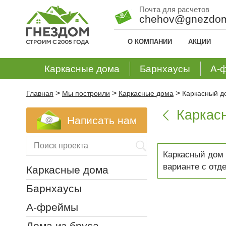
Почта для расчетов
chehov@gnezdom
О КОМПАНИИ
АКЦИИ
Каркасные дома
Барнхаусы
А-
>
>
>
Главная
Мы построили
Каркасные дома
Каркасный до
Каркасн

Написать нам
Каркасный дом
варианте с отд
Каркасные дома
Барнхаусы
А-фреймы
Дома из бруса