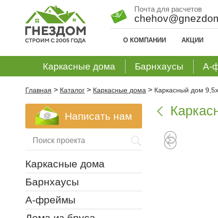
Почта для расчетов
chehov@gnezdom
О КОМПАНИИ
АКЦИИ
Каркасные дома
Барнхаусы
А-
>
>
>
Главная
Каталог
Каркасные дома
Каркасный дом 9,5х
Каркасн

Написать нам
Каркасные дома
Барнхаусы
А-фреймы
Дома из бруса