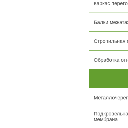
Каркас перего
Балки межэта
Стропильная 
Обработка ог
Металлочере
Подкровельна
мембрана