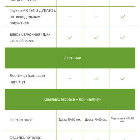
Глухие ARTENS ДУКАТО с
антивандальным
покрытием
Дверь балконная ПВХ-
стекло/стекло
Лестница
Лестница (согласно
проекту)
Крыльцо/Терраса – при наличии
Террасная 40х90
Настил пола:
Доска 40х90 мм.
Доска 40х90 мм.
мм.
Отделка потолка: