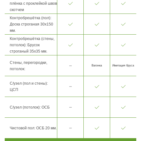
плёнка с проклейкой швов
скотчем
Контробрешётка (пол):
Доска строганая 30х150
мм.
Контробрешётка (стены,
потолок): Брусок
строганый 35х35 мм.
Стены, перегородки,
Вагонка
Имитация бруса
потолок:
С/узел (пол и стены):
ЦСП
С/узел (потолок): ОСБ
Чистовой пол: ОСБ 20 мм.