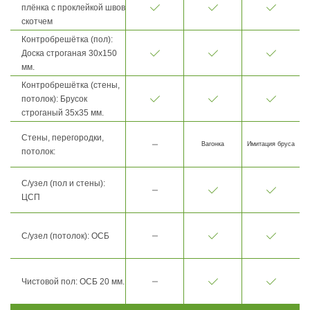
плёнка с проклейкой швов
скотчем
Контробрешётка (пол):
Доска строганая 30х150
мм.
Контробрешётка (стены,
потолок): Брусок
строганый 35х35 мм.
Стены, перегородки,
Вагонка
Имитация бруса
потолок:
С/узел (пол и стены):
ЦСП
С/узел (потолок): ОСБ
Чистовой пол: ОСБ 20 мм.