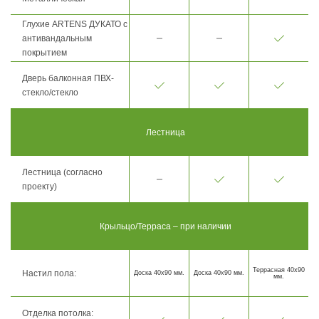
Глухие ARTENS ДУКАТО с
антивандальным
покрытием
Дверь балконная ПВХ-
стекло/стекло
Лестница
Лестница (согласно
проекту)
Крыльцо/Терраса – при наличии
Террасная 40х90
Настил пола:
Доска 40х90 мм.
Доска 40х90 мм.
мм.
Отделка потолка: