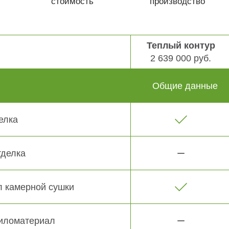
стоимость
производство
Теплый контур
2 639 000 руб.
Общие данные
елка
тделка
 камерной сушки
иломатериал