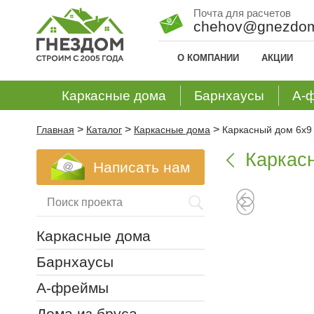
Почта для расчетов
chehov@gnezdom
О КОМПАНИИ
АКЦИИ
Каркасные дома
Барнхаусы
А-
>
>
>
Главная
Каталог
Каркасные дома
Каркасный дом 6х9
Каркас

Написать нам
Каркасные дома
Барнхаусы
А-фреймы
Дома из бруса