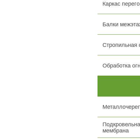
Каркас перего
Балки межэта
Стропильная 
Обработка ог
Металлочере
Подкровельна
мембрана