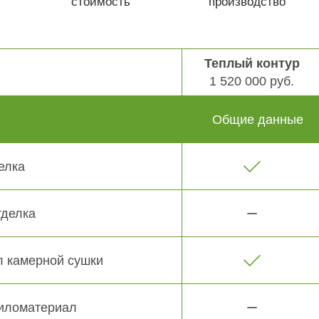
стоимость
производство
Теплый контур
1 520 000 руб.
Общие данные
елка
тделка
 камерной сушки
иломатериал