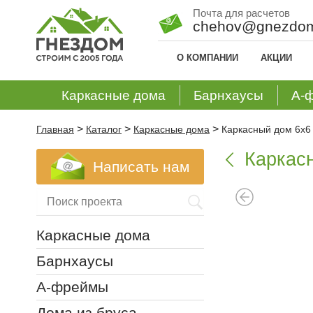
Почта для расчетов
chehov@gnezdom
О КОМПАНИИ
АКЦИИ
Каркасные дома
Барнхаусы
А-
>
>
>
Главная
Каталог
Каркасные дома
Каркасный дом 6х6
Каркас

Написать нам
Каркасные дома
Барнхаусы
А-фреймы
Дома из бруса