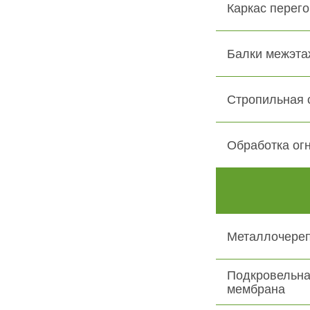
Каркас перего
Балки межэта
Стропильная 
Обработка ог
Металлочере
Подкровельна
мембрана