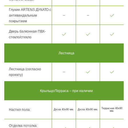
Глухие ARTENS ДУКАТО с
антивандальным
покрытием
Дверь балконная ПВХ-
стекло/стекло
Лестница
Лестница (согласно
проекту)
Крыльцо/Терраса – при наличии
Террасная 40х90
Настил пола:
Доска 40х90 мм.
Доска 40х90 мм.
мм.
Отделка потолка: