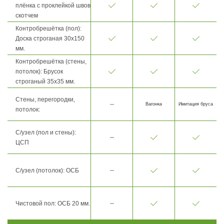
плёнка с проклейкой швов
скотчем
Контробрешётка (пол):
Доска строганая 30х150
мм.
Контробрешётка (стены,
потолок): Брусок
строганый 35х35 мм.
Стены, перегородки,
Вагонка
Имитация бруса
потолок:
С/узел (пол и стены):
ЦСП
С/узел (потолок): ОСБ
Чистовой пол: ОСБ 20 мм.