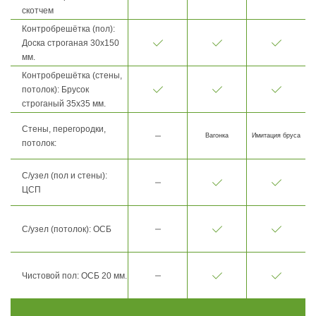
скотчем
Контробрешётка (пол):
Доска строганая 30х150
мм.
Контробрешётка (стены,
потолок): Брусок
строганый 35х35 мм.
Стены, перегородки,
Вагонка
Имитация бруса
потолок:
С/узел (пол и стены):
ЦСП
С/узел (потолок): ОСБ
Чистовой пол: ОСБ 20 мм.