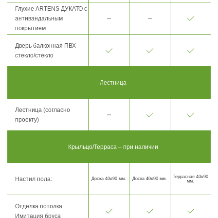
Глухие ARTENS ДУКАТО с
антивандальным
покрытием
Дверь балконная ПВХ-
стекло/стекло
Лестница
Лестница (согласно
проекту)
Крыльцо/Терраса – при наличии
Террасная 40х90
Настил пола:
Доска 40х90 мм.
Доска 40х90 мм.
мм.
Отделка потолка:
Имитация бруса