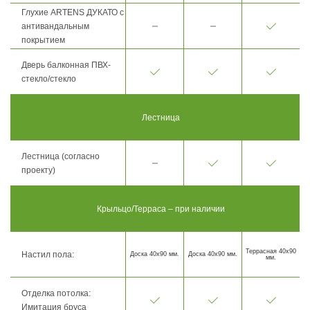
Глухие ARTENS ДУКАТО с
антивандальным
покрытием
Дверь балконная ПВХ-
стекло/стекло
Лестница
Лестница (согласно
проекту)
Крыльцо/Терраса – при наличии
Террасная 40х90
Настил пола:
Доска 40х90 мм.
Доска 40х90 мм.
мм.
Отделка потолка:
Имитация бруса