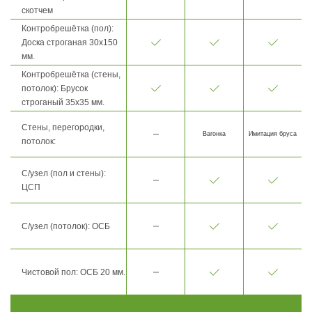
скотчем
Контробрешётка (пол):
Доска строганая 30х150
мм.
Контробрешётка (стены,
потолок): Брусок
строганый 35х35 мм.
Стены, перегородки,
Вагонка
Имитация бруса
потолок:
С/узел (пол и стены):
ЦСП
С/узел (потолок): ОСБ
Чистовой пол: ОСБ 20 мм.