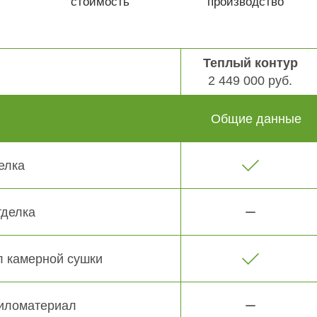
стоимость
производство
Теплый контур
2 449 000 руб.
Общие данные
елка
тделка
 камерной сушки
иломатериал