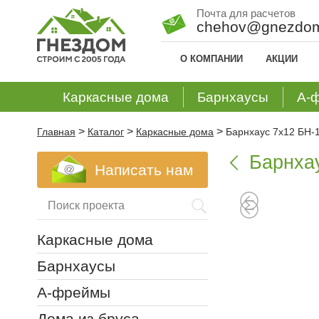
Почта для расчетов
chehov@gnezdom
О КОМПАНИИ
АКЦИИ
Каркасные дома
Барнхаусы
А-
>
>
>
Главная
Каталог
Каркасные дома
Барнхаус 7х12 БН-
Барнха

Написать нам
Каркасные дома
Барнхаусы
А-фреймы
Дома из бруса