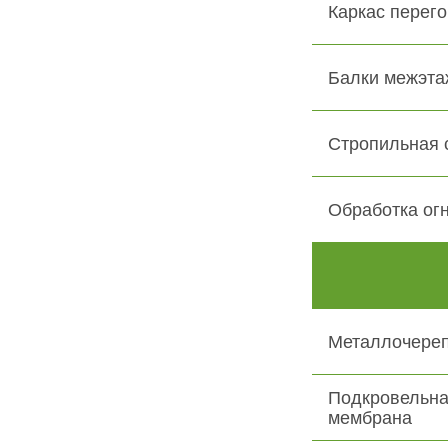
Каркас перего
Балки межэта
Стропильная 
Обработка ог
Металлочере
Подкровельна
мембрана