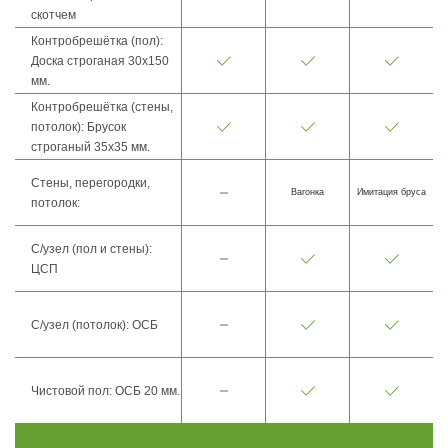
скотчем
Контробрешётка (пол):
Доска строганая 30х150
мм.
Контробрешётка (стены,
потолок): Брусок
строганый 35х35 мм.
Стены, перегородки,
Вагонка
Имитация бруса
потолок:
С/узел (пол и стены):
ЦСП
С/узел (потолок): ОСБ
Чистовой пол: ОСБ 20 мм.