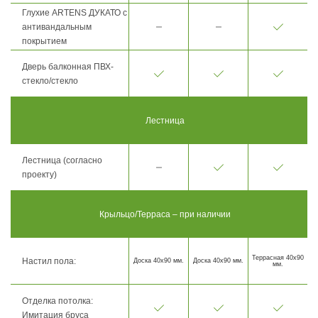
Глухие ARTENS ДУКАТО с
антивандальным
покрытием
Дверь балконная ПВХ-
стекло/стекло
Лестница
Лестница (согласно
проекту)
Крыльцо/Терраса – при наличии
Террасная 40х90
Настил пола:
Доска 40х90 мм.
Доска 40х90 мм.
мм.
Отделка потолка:
Имитация бруса