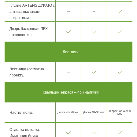
Глухие ARTENS ДУКАТО с
антивандальным
покрытием
Дверь балконная ПВХ-
стекло/стекло
Лестница
Лестница (согласно
проекту)
Крыльцо/Терраса – при наличии
Террасная 40х90
Настил пола:
Доска 40х90 мм.
Доска 40х90 мм.
мм.
Отделка потолка:
Имитация бруса