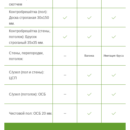
скотчем
Контробрешётка (пол):
Доска строганая 30х150
мм.
Контробрешётка (стены,
потолок): Брусок
строганый 35х35 мм.
Стены, перегородки,
Вагонка
Имитация бруса
потолок:
С/узел (пол и стены):
ЦСП
С/узел (потолок): ОСБ
Чистовой пол: ОСБ 20 мм.