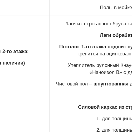
Полы в мойке
Лаги из строганного бруса 
Лаги обраба
Потолок 1-го этажа
подшит с
2-го этажа:
крепится на оцинкован
и наличии)
Утеплитель рулонный Кнауф
«Наноизол В» с д
Чистовой пол –
шпунтованная д
Силовой каркас из ст
1. для толщины
2. для толщины