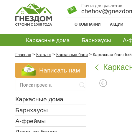
Почта для расчетов
chehov@gnezdom
О КОМПАНИИ
АКЦИИ
Каркасные дома
Барнхаусы
А-
>
>
>
Главная
Каталог
Каркасные бани
Каркасная баня 5х5
Каркасн

Написать нам
Каркасные дома
Барнхаусы
А-фреймы
Дома из бруса