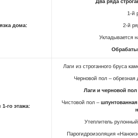
Два ряда строг
1-й 
язка дома:
2-й р
Укладывается н
Обрабаты
Лаги из строганного бруса ка
Черновой пол – обрезная 
Лаги и черновой по
Чистовой пол –
шпунтованная 
1-го этажа:
Утеплитель рулонный 
Парогидроизоляция «Наноизо