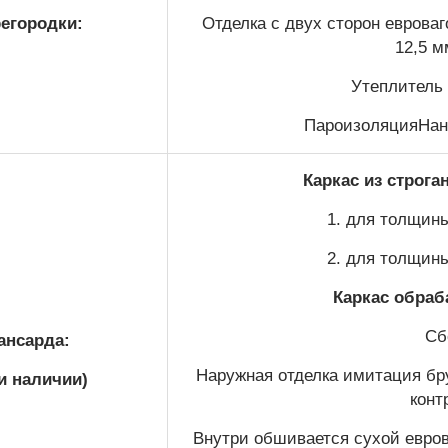
егородки:
Отделка с двух сторон еврова
12,5 м
Утеплитель 
ПароизоляцияНано
Каркас из строга
1. для толщины
2. для толщины
Каркас обраб
Сб
ансарда:
Наружная отделка имитация бру
и наличии)
конт
Внутри обшивается сухой евров