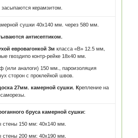
 засыпаются керамзитом.
камерной сушки 40х140 мм. через 580 мм.
тываются антисептиком.
ухой евровагонкой 3м
класса «В» 12.5 мм,
ные гвоздипо контр-рейке 18х40 мм.
 (или аналоги) 150 мм., пароизоляция
вух сторон с проклейкой швов.
оска 27мм. камерной сушки. К
репление на
саморезы.
роганного бруса камерной сушки:
 стены 150 мм: 40х140 мм.
 стены 200 мм: 40х190 мм.