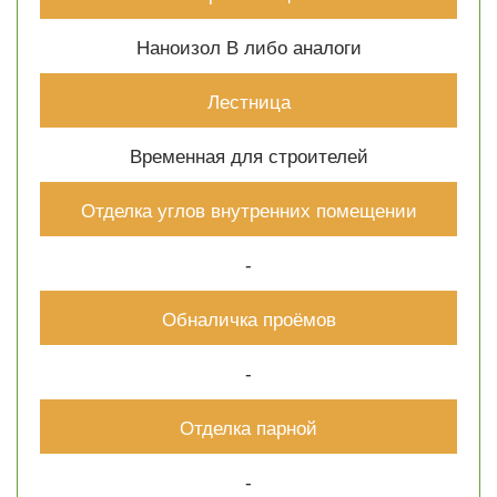
Наноизол В либо аналоги
Лестница
Временная для строителей
Отделка углов внутренних помещении
-
Обналичка проёмов
-
Отделка парной
-