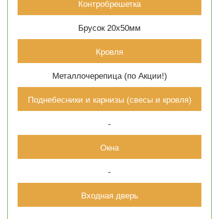
Контробрешетка
Брусок 20х50мм
Кровля
Металлочерепица (по Акции!)
Поднебесники и карнизы (свесы и кровля)
-
Окна
-
Входная дверь