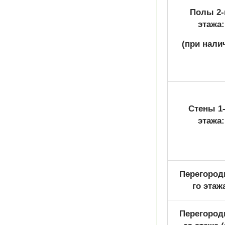
Полы 2-
этажа:
(при нали
Стены 1-
этажа:
Перегородк
го этаж
Перегородк