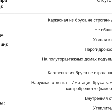
(при
Отсутс
):
Каркасная из бруса не строган
Не обши
да
Утеплител
ии):
Парогидроизо
На полутораэтажных домах подъем 
Каркасные из бруса не строган
Наружная отделка – Имитация бруса кам
контробрешётке (камер
Внутренняя от
ы:
Утеплител