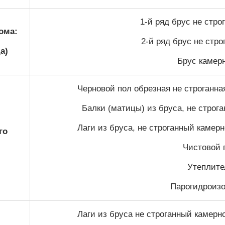
1-й ряд брус не стр
ома:
2-й ряд брус не стр
а)
Брус камер
Черновой пол обрезная не строганна
Балки (матицы) из бруса, не строг
Лаги из бруса, не строганный камер
го
Чистовой п
Утеплител
Парогидроизо
Лаги из бруса не строганный камерн