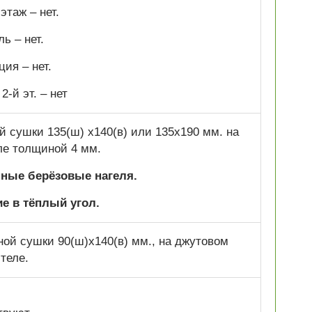
этаж – нет.
ь – нет.
ия – нет.
2-й эт. –
нет
 сушки 135(ш) х140(в) или 135х190 мм. на
ле толщиной 4 мм.
нные берёзовые нагеля.
е в тёплый угол.
ой сушки 90(ш)х140(в) мм., на джутовом
теле.