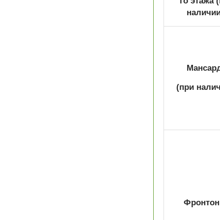
го этажа
наличии
Мансар
(при налич
Фронтон