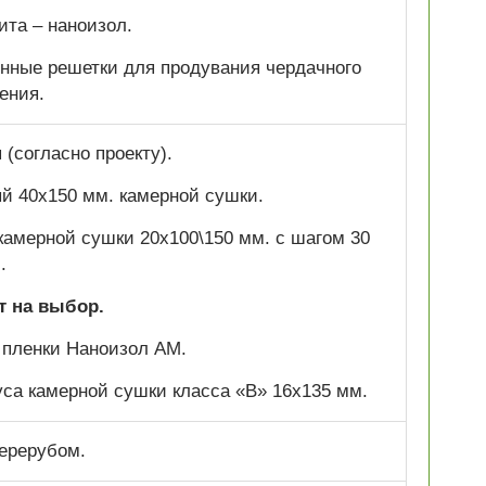
ита – наноизол.
нные решетки для продувания чердачного
ения.
(согласно проекту).
ый 40х150 мм. камерной сушки.
 камерной сушки 20х100\150 мм. с шагом 30
.
т на выбор.
 пленки Наноизол АМ.
са камерной сушки класса «В» 16х135 мм.
ерерубом.