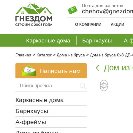
Почта для расчетов
chehov@gnezdom
О КОМПАНИИ
АКЦИИ
Каркасные дома
Барнхаусы
А-
>
>
>
Главная
Каталог
Дома из бруса
Дом из бруса 6х8 ДБ-
Дом из 

Написать нам
Каркасные дома
Барнхаусы
А-фреймы
Дома из бруса