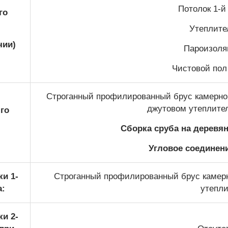
Потолок 1-й 
го
Утеплител
чии)
Пароизоляц
Чистовой пол 
Строганный профилированный брус камерной
джутовом утеплите
го
Сборка сруба на деревя
Угловое соединени
и 1-
Строганный профилированный брус камерн
а:
утепли
и 2-