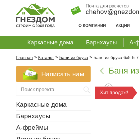
Почта для расчетов
chehov@gnezdom
О КОМПАНИИ
АКЦИИ
Каркасные дома
Барнхаусы
А-
>
>
>
Главная
Каталог
Бани из бруса
Баня из бруса 6х8 Б-7
Баня из

Написать нам
Хит продаж!
Каркасные дома
Барнхаусы
А-фреймы
Дома из бруса