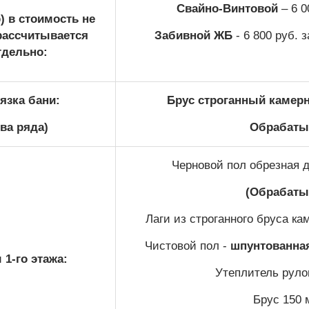
Свайно-Винтовой
– 6 0
) в стоимость не
рассчитывается
Забивной ЖБ
- 6 800 руб. 
тдельно:
язка бани:
Брус строганный камерн
два ряда)
Обрабатыв
Черновой пол обрезная д
(Обрабаты
Лаги из строганного бруса ка
Чистовой пол -
шпунтованная
1-го этажа:
Утеплитель руло
Брус 150 