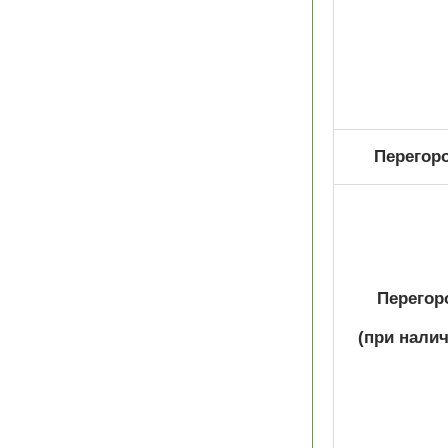
Перегоро
Перегоро
(при налич