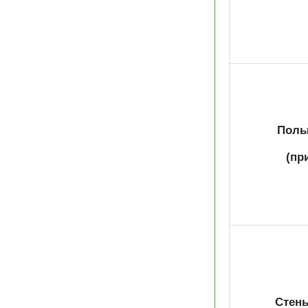
Полы 
(пр
Стены