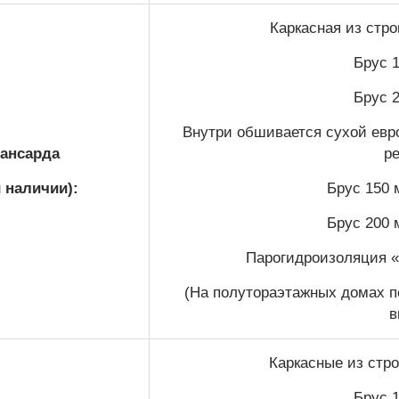
Каркасная из стр
Брус 1
Брус 2
Внутри обшивается сухой евро
ансарда
р
и наличии):
Брус 150 
Брус 200 
Парогидроизоляция 
(На полутораэтажных домах п
в
Каркасные из стро
Брус 1