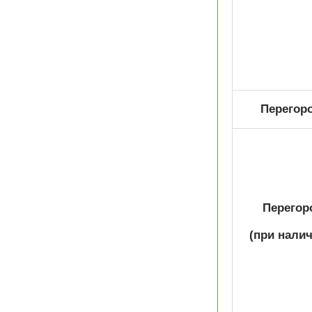
Перегоро
Перегоро
(при налич