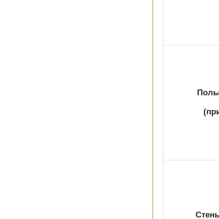
Полы 
(пр
Стены