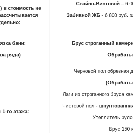
Свайно-Винтовой
– 6 0
) в стоимость не
рассчитывается
Забивной ЖБ
- 6 800 руб. 
тдельно:
язка бани:
Брус строганный камерн
два ряда)
Обрабатыв
Черновой пол обрезная д
(Обрабаты
Лаги из строганного бруса ка
Чистовой пол -
шпунтованная
1-го этажа:
Утеплитель руло
Брус 150 