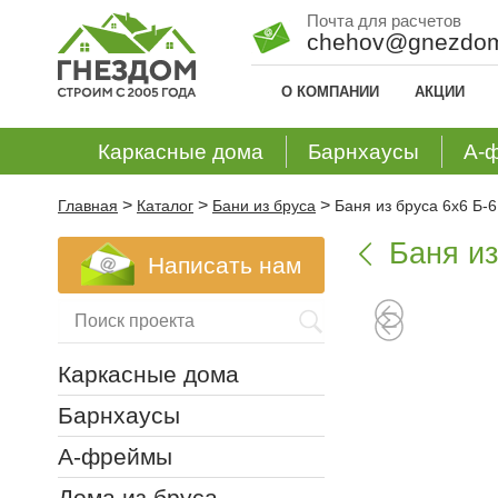
Почта для расчетов
chehov@gnezdom
О КОМПАНИИ
АКЦИИ
Каркасные дома
Барнхаусы
А-
>
>
>
Главная
Каталог
Бани из бруса
Баня из бруса 6х6 Б-6
Баня из

Написать нам
Каркасные дома
Барнхаусы
А-фреймы
Дома из бруса