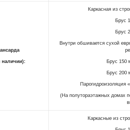
Каркасная из стр
Брус 1
Брус 2
Внутри обшивается сухой евро
ансарда
р
и наличии):
Брус 150 
Брус 200 
Парогидроизоляция 
(На полутораэтажных домах п
в
Каркасные из стро
Брус 1