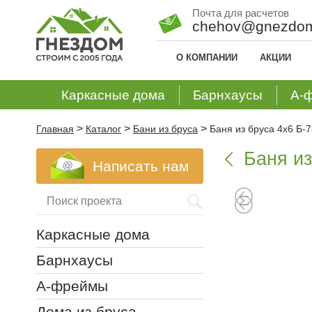
Почта для расчетов
chehov@gnezdom
О КОМПАНИИ
АКЦИИ
Каркасные дома
Барнхаусы
А-
>
>
>
Главная
Каталог
Бани из бруса
Баня из бруса 4х6 Б-7
Баня из

Написать нам
Каркасные дома
Барнхаусы
А-фреймы
Дома из бруса