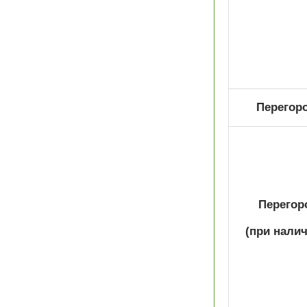
Перегоро
Перегоро
(при налич