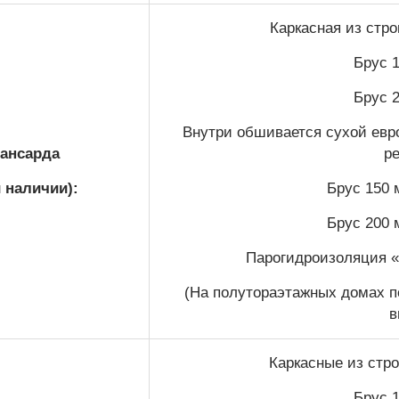
Каркасная из стр
Брус 1
Брус 2
Внутри обшивается сухой евро
ансарда
р
и наличии):
Брус 150 
Брус 200 
Парогидроизоляция 
(На полутораэтажных домах п
в
Каркасные из стро
Брус 1