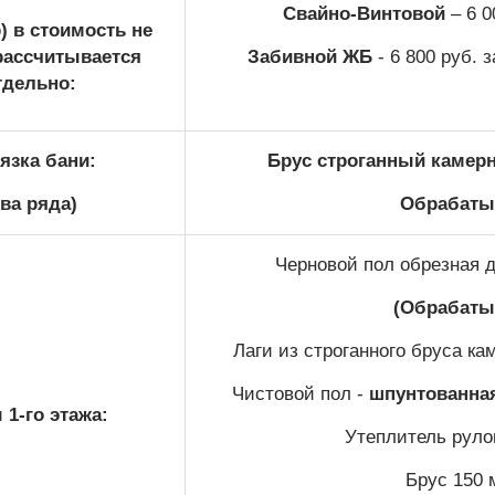
Свайно-Винтовой
– 6 0
) в стоимость не
рассчитывается
Забивной ЖБ
- 6 800 руб. 
тдельно:
язка бани:
Брус строганный камерн
два ряда)
Обрабатыв
Черновой пол обрезная д
(Обрабаты
Лаги из строганного бруса ка
Чистовой пол -
шпунтованная
1-го этажа:
Утеплитель руло
Брус 150 