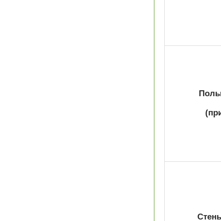
Полы 
(пр
Стены